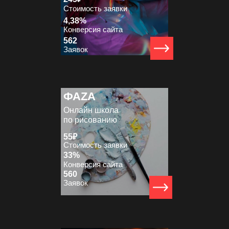
Стоимость заявки
4,38%
Конверсия сайта
562
Заявок
ФАZА
Онлайн школа
по рисованию
55₽
Стоимость заявки
33%
Конверсия сайта
560
Заявок