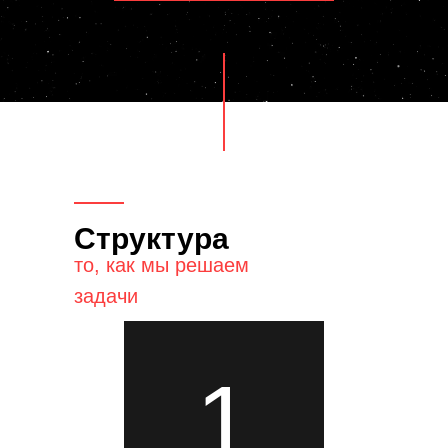
Структура
то, как мы решаем
задачи
1