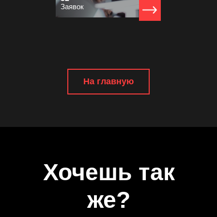
Заявок
На главную
Хочешь так
же?
Pankoboom