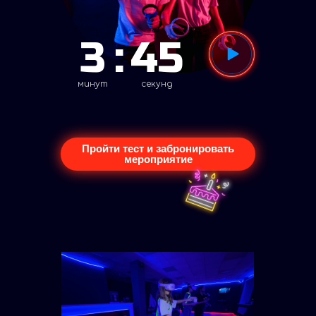
3
:
45
минут
секунд
Пройти тест и забронировать
мероприятие