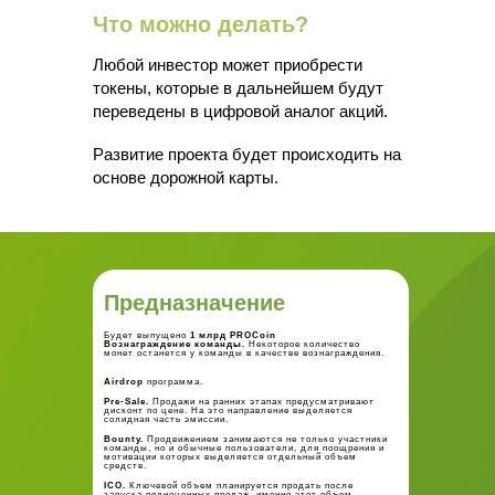
Что можно делать?
Любой инвестор может приобрести
токены, которые в дальнейшем будут
переведены в цифровой аналог акций.
Развитие проекта будет происходить на
основе дорожной карты.
Предназначение
Будет выпущено
1 млрд PROCoin
Вознаграждение команды.
Некоторое количество
монет останется у команды в качестве вознаграждения.
Airdrop
программа.
Pre-Sale.
Продажи на ранних этапах предусматривают
дисконт по цене. На это направление выделяется
солидная часть эмиссии.
Bounty.
Продвижением занимаются не только участники
команды, но и обычные пользователи, для поощрения и
мотивации которых выделяется отдельный объем
средств.
ICO.
Ключевой объем планируется продать после
запуска полноценных продаж, именно этот объем