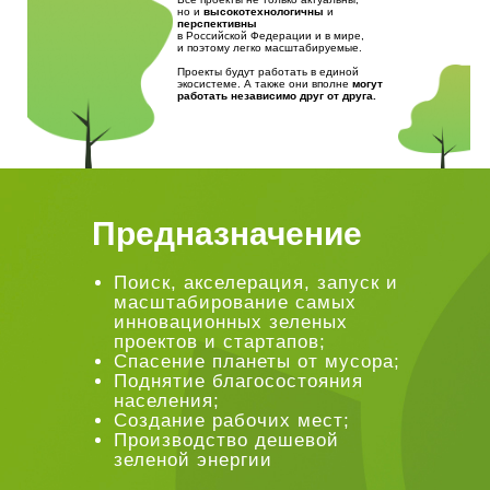
но и
высокотехнологичны
и
перспективны
в Российской Федерации и в мире,
и поэтому легко масштабируемые.
Проекты будут работать в единой
экосистеме. А также они вполне
могут
работать независимо друг от друга.
Предназначение
Поиск, акселерация, запуск и
масштабирование самых
инновационных зеленых
проектов и стартапов;
Спасение планеты от мусора;
Поднятие благосостояния
населения;
Создание рабочих мест;
Производство дешевой
зеленой энергии