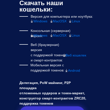
Скачать наши
кошельки:
Версия для компьютера или ноутбука:
Windows
MacOSX
Linux
Консольная (серверная)
Windows
MacOSX
Linux
версия:
Веб (браузерная)
версия
с поддержкой токенов
Веб кошелек
и смарт-контрактов:
Мобильная версия с
поддержкой токенов:
Android
Делегация, PoW майнинг, P2P
площадка
отложенных ордеров и токен-маркет,
конструктор смарт-контрактов ZRC20,
поддержка токенов